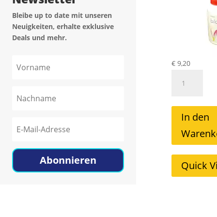
Bleibe up to date mit unseren
Neuigkeiten, erhalte exklusive
Deals und mehr.
€
9,20
Biloclean
Reiniger
Mild
30ml
In den
Menge
Warenk
Abonnieren
Quick V