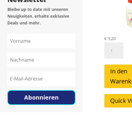
Bleibe up to date mit unseren
Neuigkeiten, erhalte exklusive
Deals und mehr.
€
9,20
Biloclean
Reiniger
Mild
30ml
In den
Menge
Warenk
Abonnieren
Quick V