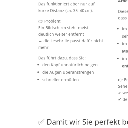
Arbei
Das funktioniert aber nur auf
kurze Distanz (ca. 35–40 cm).
Diese
dass 
👉 Problem:
Ein Bildschirm steht meist
im
deutlich weiter entfernt
se
→ die Lesebrille passt dafür nicht
im
mehr
Mo
Das führt dazu, dass Sie:
im
den Kopf unnatürlich neigen
en
die Augen überanstrengen
👉 E
schneller ermüden
Sehe
✔ we
✔ deu
✅ Damit wir Sie perfekt 