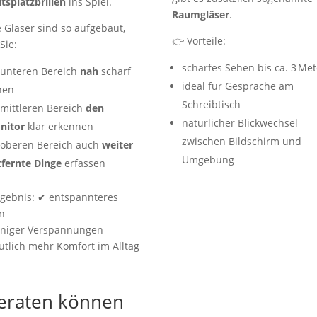
tsplatzbrillen
ins Spiel.
Raumgläser
.
 Gläser sind so aufgebaut,
👉 Vorteile:
Sie:
scharfes Sehen bis ca. 3 Met
 unteren Bereich
nah
scharf
ideal für Gespräche am
hen
Schreibtisch
 mittleren Bereich
den
natürlicher Blickwechsel
nitor
klar erkennen
zwischen Bildschirm und
 oberen Bereich auch
weiter
Umgebung
tfernte Dinge
erfassen
rgebnis: ✔ entspannteres
n
niger Verspannungen
tlich mehr Komfort im Alltag
beraten können