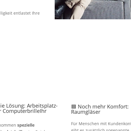
ligkeit entlastet Ihre
ie Lösung: Arbeitsplatz-
🟦 Noch mehr Komfort:
r ComputerbrilleIhr
Raumgläser
l
Für Menschen mit Kundenkon
 kommen
spezielle
gibt es zusätzlich sogenannte