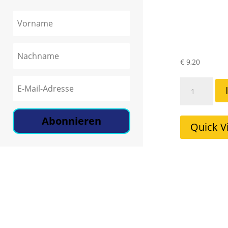
€
9,20
Biloclean
Reiniger
Mild
Abonnieren
30ml
Quick V
Menge