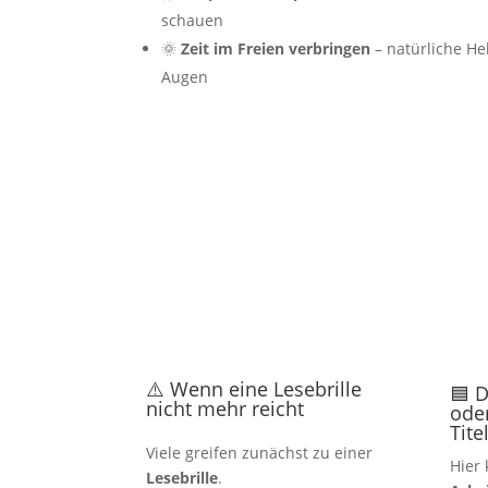
schauen
🌞
Zeit im Freien verbringen
– natürliche Hel
Augen
⚠️ Wenn eine Lesebrille
🟦 D
nicht mehr reicht
ode
Tite
Viele greifen zunächst zu einer
Hier
Lesebrille
.