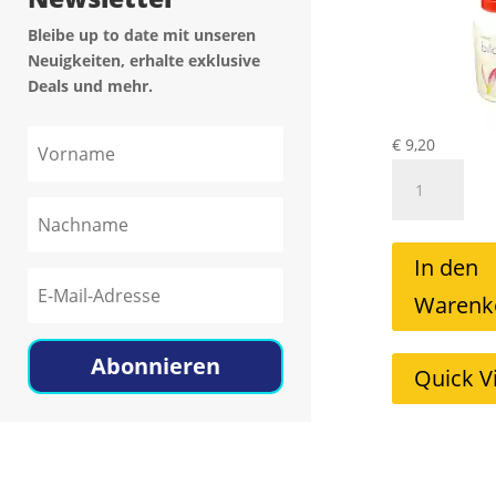
Bleibe up to date mit unseren
Neuigkeiten, erhalte exklusive
Deals und mehr.
€
9,20
Biloclean
Reiniger
Mild
30ml
In den
Menge
Warenk
Abonnieren
Quick V