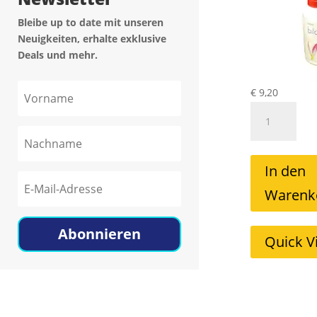
Bleibe up to date mit unseren
Neuigkeiten, erhalte exklusive
Deals und mehr.
€
9,20
Biloclean
Reiniger
Mild
30ml
In den
Menge
Warenk
Abonnieren
Quick V