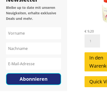
Bleibe up to date mit unseren
Neuigkeiten, erhalte exklusive
Deals und mehr.
€
9,20
Biloclean
Reiniger
Mild
30ml
In den
Menge
Warenk
Abonnieren
Quick V