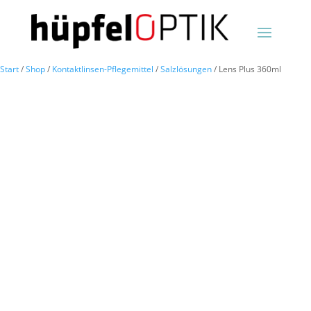
Start
/
Shop
/
Kontaktlinsen-Pflegemittel
/
Salzlösungen
/ Lens Plus 360ml