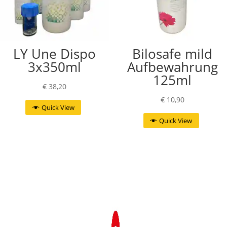
LY Une Dispo
Bilosafe mild
3x350ml
Aufbewahrung
125ml
€
38,20
€
10,90
Quick View
Quick View