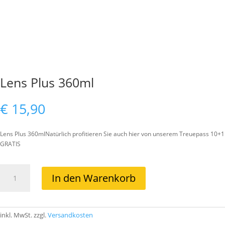
Lens Plus 360ml
€
15,90
Lens Plus 360mlNatürlich profitieren Sie auch hier von unserem Treuepass 10+1
GRATIS
Lens
In den Warenkorb
Plus
360ml
Menge
inkl. MwSt.
zzgl.
Versandkosten