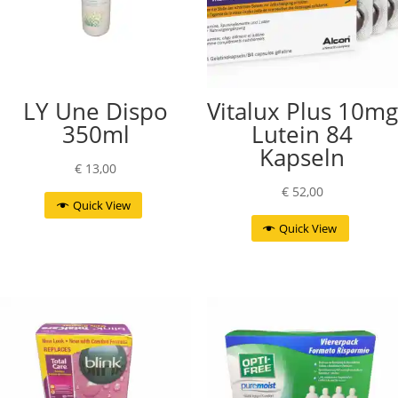
LY Une Dispo
Vitalux Plus 10mg
350ml
Lutein 84
Kapseln
€
13,00
€
52,00
Quick View
Quick View