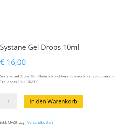
Systane Gel Drops 10ml
€
16,00
Systane Gel Drops 10mlNatürlich profitieren Sie auch hier von unserem
Treuepass 10+1 GRATIS
Systane
In den Warenkorb
Gel
Drops
10ml
Menge
inkl. MwSt.
zzgl.
Versandkosten