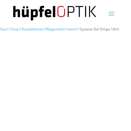
Start
/
Shop
/
Kontaktlinsen-Pflegemittel
/
weich
/ Systane Gel Drops 10ml