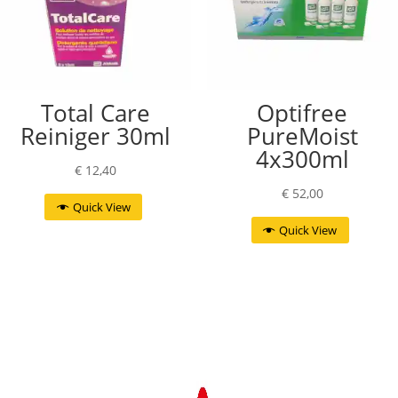
Total Care
Optifree
Reiniger 30ml
PureMoist
4x300ml
€
12,40
€
52,00
Quick View
Quick View